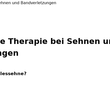
Sehnen und Bandverletzungen
Jump to navigation
ie Therapie bei Sehnen 
ngen
llessehne?